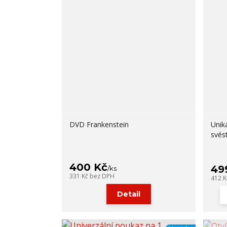
DVD Frankenstein
Unik
svés
400 Kč
49
/
ks
331 Kč
bez DPH
412 
Detail