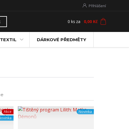
Přihlášení
0
ks
za
0,00 Kč
t
TEXTIL
DÁRKOVÉ PŘEDMĚTY
ce
Akce
Novinka
Novinka