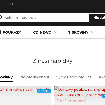
Kontakt
Hleda
É POUKAZY
CD & DVD
TISKOVINY
Z naší nabídky
ovinky
Nejprodávanější
Vybrali jsme pro vás
Ak
Novinka