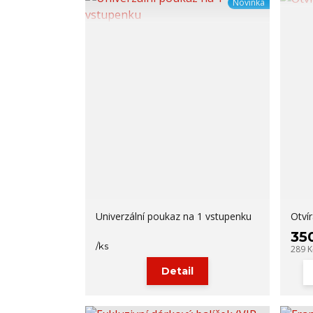
Novinka
Univerzální poukaz na 1 vstupenku
Otví
35
/
ks
289 
Detail