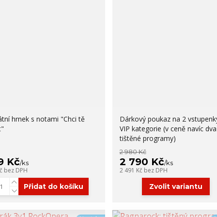
átní hrnek s notami "Chci tě
Dárkový poukaz na 2 vstupenk
t"
VIP kategorie (v ceně navíc dva
tištěné programy)
2 980 Kč
9 Kč
2 790 Kč
/
ks
/
ks
Kč
bez DPH
2 491 Kč
bez DPH
Přidat do košíku
Zvolit variantu