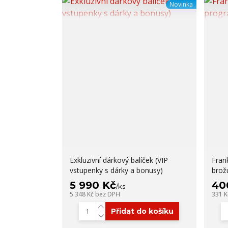
Novinka
Exkluzivní dárkový balíček (VIP
Fran
vstupenky s dárky a bonusy)
brož
5 990 Kč
40
/
ks
5 348 Kč
bez DPH
331 
Přidat do košíku