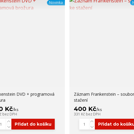
Novinka
kenstein DVD + programová
Záznam Frankenstein – soubor
ura
stažení
0 Kč
400 Kč
/
ks
/
ks
Kč
bez DPH
331 Kč
bez DPH
Přidat do košíku
Přidat do košík