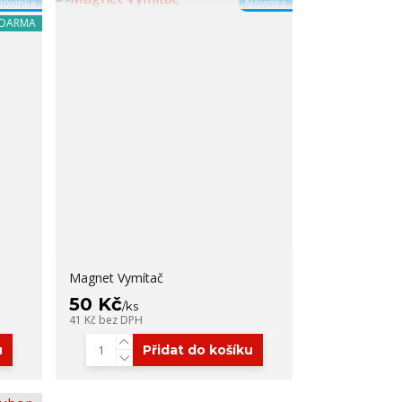
Novinka
Novinka
ZDARMA
Magnet Vymítač
50 Kč
/
ks
41 Kč
bez DPH
u
Přidat do košíku