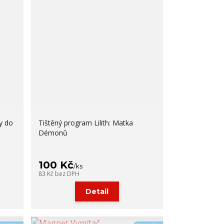
y do
Tištěný program Lilith: Matka
Démonů
100 Kč
/
ks
83 Kč
bez DPH
Detail