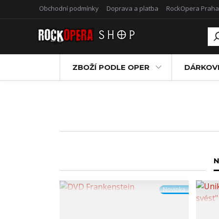
Obchodní podmínky
Doprava a platba
RockOpera Praha
ZBOŽÍ PODLE OPER
DÁRKOV
N
Novinka