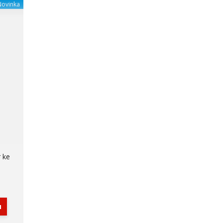
Novinka
 ke
u